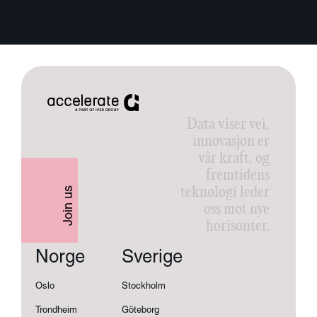
Data viser vei,
innovasjon er
vår kraft, og
fremtidens
teknologi leder
Join us
oss mot nye
horisonter.
Norge
Sverige
Oslo
Stockholm
Trondheim
Göteborg