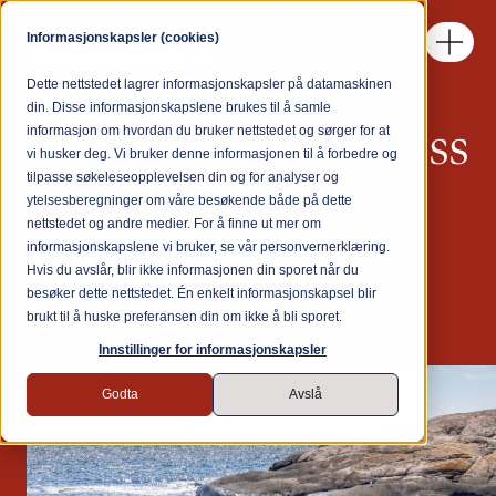
Informasjonskapsler (cookies)
Dette nettstedet lagrer informasjonskapsler på datamaskinen
din. Disse informasjonskapslene brukes til å samle
Om oss
informasjon om hvordan du bruker nettstedet og sørger for at
vi husker deg. Vi bruker denne informasjonen til å forbedre og
tilpasse søkeleseopplevelsen din og for analyser og
ytelsesberegninger om våre besøkende både på dette
nettstedet og andre medier. For å finne ut mer om
informasjonskapslene vi bruker, se vår personvernerklæring.
Følg oss
Hvis du avslår, blir ikke informasjonen din sporet når du
besøker dette nettstedet. Én enkelt informasjonskapsel blir
Linkedin
brukt til å huske preferansen din om ikke å bli sporet.
Innstillinger for informasjonskapsler
Godta
Avslå