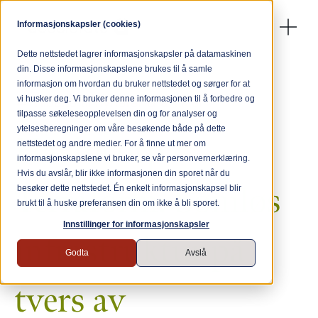
Informasjonskapsler (cookies)
Dette nettstedet lagrer informasjonskapsler på datamaskinen
din. Disse informasjonskapslene brukes til å samle
informasjon om hvordan du bruker nettstedet og sørger for at
← Tilbake til nyheter & artikler
vi husker deg. Vi bruker denne informasjonen til å forbedre og
tilpasse søkeleseopplevelsen din og for analyser og
ytelsesberegninger om våre besøkende både på dette
Hashicorp
nettstedet og andre medier. For å finne ut mer om
informasjonskapslene vi bruker, se vår personvernerklæring.
Hvis du avslår, blir ikke informasjonen din sporet når du
Terraform: Sømløs
besøker dette nettstedet. Én enkelt informasjonskapsel blir
brukt til å huske preferansen din om ikke å bli sporet.
Innstillinger for informasjonskapsler
infrastruktur på
Godta
Avslå
tvers av