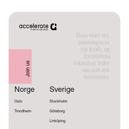
Data viser vei,
innovasjon er
vår kraft, og
fremtidens
teknologi leder
Join us
oss mot nye
horisonter.
Norge
Sverige
Oslo
Stockholm
Trondheim
Göteborg
Linköping