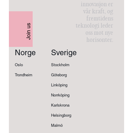
innovasjon er
vår kraft, og
fremtidens
teknologi leder
Join us
oss mot nye
horisonter.
Norge
Sverige
Oslo
Stockholm
Trondheim
Göteborg
Linköping
Norrköping
Karlskrona
Helsingborg
Malmö