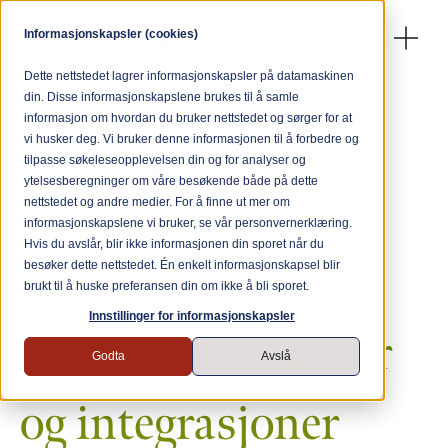
Informasjonskapsler (cookies)
Dette nettstedet lagrer informasjonskapsler på datamaskinen
din. Disse informasjonskapslene brukes til å samle
informasjon om hvordan du bruker nettstedet og sørger for at
← Tilbake til nyheter & artikler
vi husker deg. Vi bruker denne informasjonen til å forbedre og
tilpasse søkeleseopplevelsen din og for analyser og
ytelsesberegninger om våre besøkende både på dette
Altinn 3: Slik får
nettstedet og andre medier. For å finne ut mer om
informasjonskapslene vi bruker, se vår personvernerklæring.
Hvis du avslår, blir ikke informasjonen din sporet når du
dere kontroll på
besøker dette nettstedet. Én enkelt informasjonskapsel blir
brukt til å huske preferansen din om ikke å bli sporet.
Innstillinger for informasjonskapsler
tjenester, skjemaer
Godta
Avslå
og integrasjoner