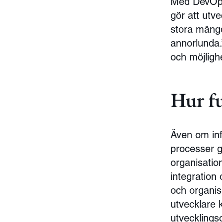
Med DevOps 
gör att utve
stora mängd
annorlunda.”
och möjligh
Hur fu
Även om inf
processer g
organisatio
integration 
och organis
utvecklare 
utvecklings