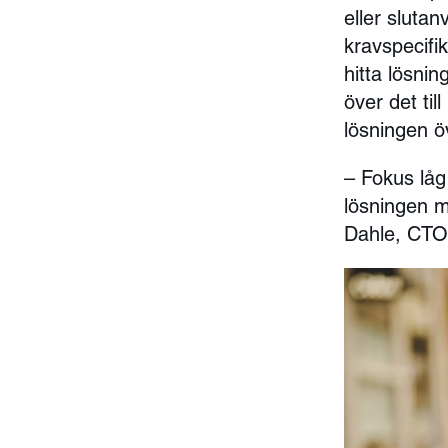
eller slutan
kravspecifi
hitta lösni
över det til
lösningen ö
– Fokus låg
lösningen m
Dahle, CTO