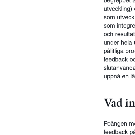
begreppet 
utveckling) 
som utveckl
som integre
och resulta
under hela 
pålitliga pr
feedback och
slutanvända
uppnå en lä
Vad i
Poängen med
feedback på