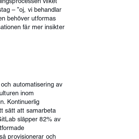
ingsprocessen vilket
stag – ”oj, vi behandlar
 den behöver utformas
sationen får mer insikter
 och automatisering av
ulturen inom
. Kontinuerlig
tt sätt att samarbeta
GitLab släpper 82% av
utformade
så provisionerar och