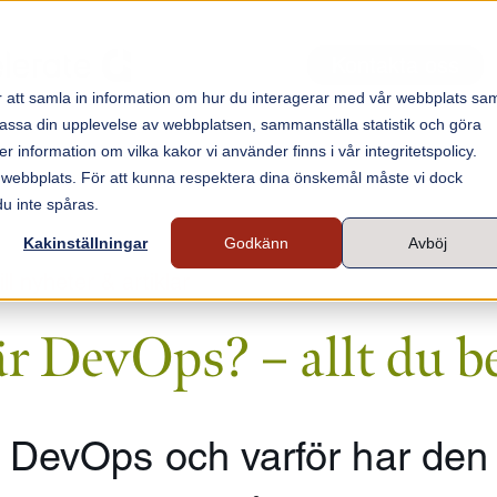
Kontakta oss
 att samla in information om hur du interagerar med vår webbplats sa
npassa din upplevelse av webbplatsen, sammanställa statistik och göra
nformation om vilka kakor vi använder finns i vår integritetspolicy.
 webbplats. För att kunna respektera dina önskemål måste vi dock
du inte spåras.
Kakinställningar
Godkänn
Avböj
ill nyheter & artiklar
r DevOps? – allt du b
 DevOps och varför har den