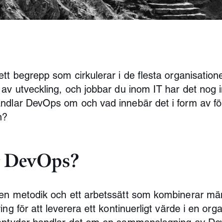
tt begrepp som cirkulerar i de flesta organisatio
av utveckling, och jobbar du inom IT har det nog i
dlar DevOps om och vad innebär det i form av för
n?
r DevOps?
en metodik och ett arbetssätt som kombinerar män
ng för att leverera ett kontinuerligt värde i en or