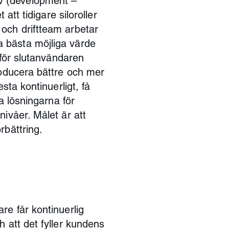
v (development –
att tidigare siloroller
och driftteam arbetar
 bästa möjliga värde
 för slutanvändaren
roducera bättre och mer
sta kontinuerligt, få
a lösningarna för
ivåer. Målet är att
rbättring.
re får kontinuerlig
 att det fyller kundens