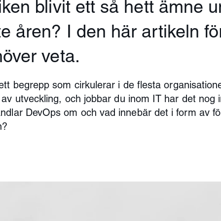
ken blivit ett så hett ämne 
 åren? I den här artikeln förk
över veta.
tt begrepp som cirkulerar i de flesta organisatio
av utveckling, och jobbar du inom IT har det nog i
dlar DevOps om och vad innebär det i form av för
n?