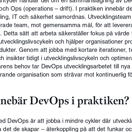
antyder handlar det om en sammanslagning av De
och Ops (operations – drift). I praktiken innebär det 
ing, IT och säkerhet samordnas. Utvecklingsteam 
rade team, mot gemensamma mål, för att leverera
t. Detta sätt att arbeta säkerställer fokus på värde
utvecklingslivscykeln och hjälper organisationer p
odukter. Genom att jobba med kortare iterationer, te
 insikter tidigt i utvecklingslivscykeln och optimer
rens behov tar DevOps utvecklingsarbetet till nya n
rande organisation som strävar mot kontinuerlig fö
nnebär DevOps i praktiken?
 DevOps är att jobba i mindre cykler där utveckla
 det de skapar – återkoppling på att det funkar och