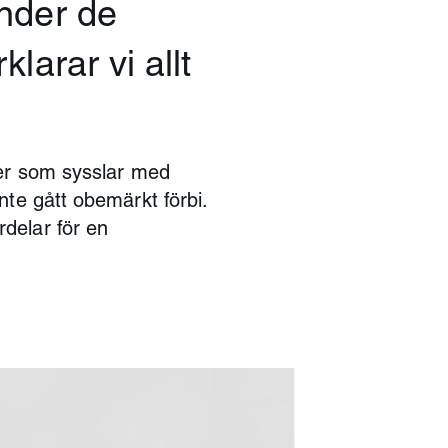
under de
larar vi allt
ner som sysslar med
nte gått obemärkt förbi.
delar för en