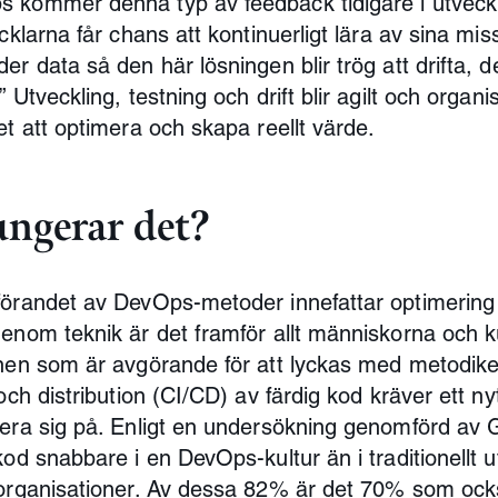
kommer denna typ av feedback tidigare i utveckl
cklarna får chans att kontinuerligt lära av sina mis
er data så den här lösningen blir trög att drifta,
 Utveckling, testning och drift blir agilt och organi
et att optimera och skapa reellt värde.
ngerar det?
örandet av DevOps-metoder innefattar optimering
enom teknik är det framför allt människorna och k
nen som är avgörande för att lyckas med metodiken
och distribution (CI/CD) av färdig kod kräver ett ny
era sig på. Enligt en undersökning genomförd av 
kod snabbare i en DevOps-kultur än i traditionellt 
organisationer. Av dessa 82% är det 70% som ock