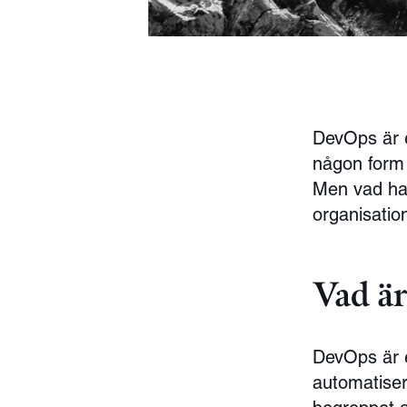
DevOps är e
någon form 
Men vad han
organisatio
Vad ä
DevOps är 
automatiseri