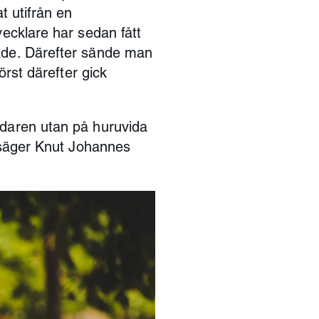
t utifrån en
vecklare har sedan fått
dade. Därefter sände man
örst därefter gick
ndaren utan på huruvida
, säger Knut Johannes