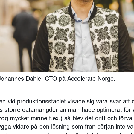
 Johannes Dahle, CTO på Accelerate Norge.
n vid produktionsstadiet visade sig vara svår att d
 större datamängder än man hade optimerat för vi
rog mycket minne t.ex.) så blev det drift och förva
ygga vidare på den lösning som från början inte va