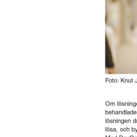
Foto: Knut
Om lösninge
behandlades
lösningen d
lösa, och b