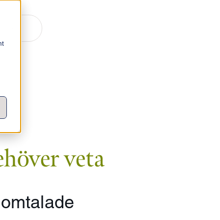
mt
ehöver veta
 omtalade