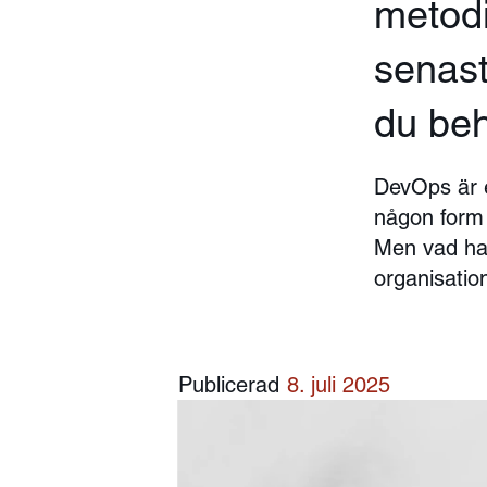
metodi
senaste
du beh
DevOps är e
någon form 
Men vad han
organisatio
Publicerad
8. juli 2025